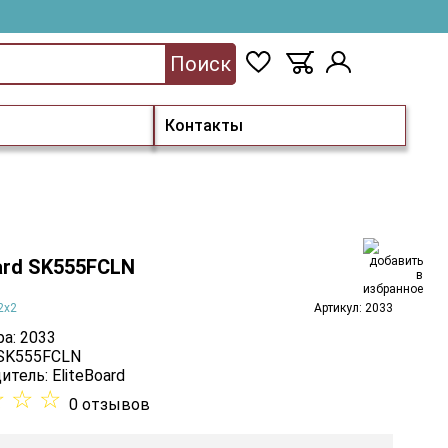
Поиск
Контакты
ard SK555FCLN
2x2
Артикул: 2033
а: 2033
 SK555FCLN
итель:
EliteBoard
☆
☆
☆
0 отзывов