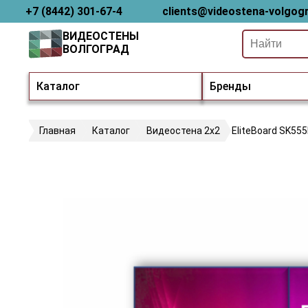
+7 (8442) 301-67-4
clients@videostena-volgogr
ВИДЕОСТЕНЫ
ВОЛГОГРАД
Каталог
Бренды
Главная
Каталог
Видеостена 2x2
EliteBoard SK55