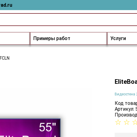
ad.ru
Примеры работ
Услуги
5FCLN
EliteBo
Видеостена 
Код товар
Артикул:
Производ
☆
☆