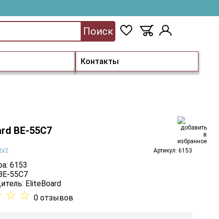
Поиск
Контакты
ard BE-55C7
2x2
Артикул: 6153
а: 6153
 BE-55C7
итель:
EliteBoard
☆
☆
☆
0 отзывов