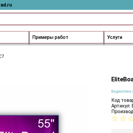
ad.ru
Примеры работ
Услуги
C7
EliteBo
Видеостена 
Код товар
Артикул:
Производ
☆
☆