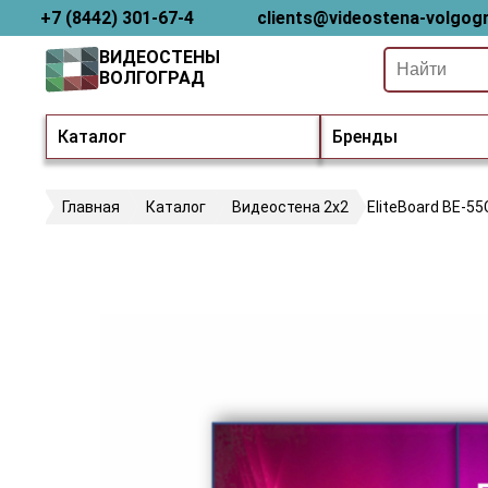
+7 (8442) 301-67-4
clients@videostena-volgogr
ВИДЕОСТЕНЫ
ВОЛГОГРАД
Каталог
Бренды
Главная
Каталог
Видеостена 2x2
EliteBoard BE-55