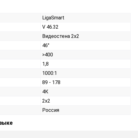
LigaSmart
V 46.32
Видеостена 2х2
46"
>400
1,8
1000:1
89 - 178
4К
2x2
Россия
языке