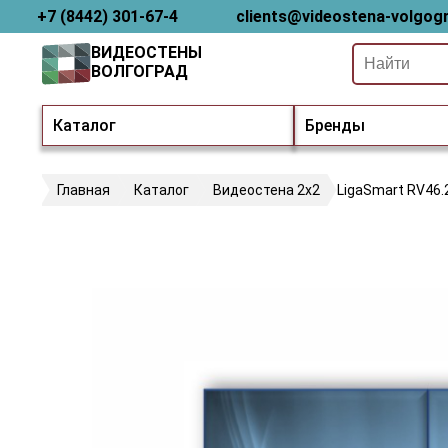
+7 (8442) 301-67-4
clients@videostena-volgogr
ВИДЕОСТЕНЫ
ВОЛГОГРАД
Каталог
Бренды
Главная
Каталог
Видеостена 2x2
LigaSmart RV46.