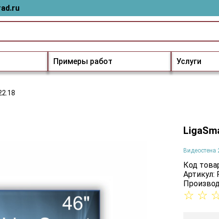
ad.ru
Примеры работ
Услуги
22.18
LigaSma
Видеостена 
Код товар
Артикул: 
Производ
☆
☆