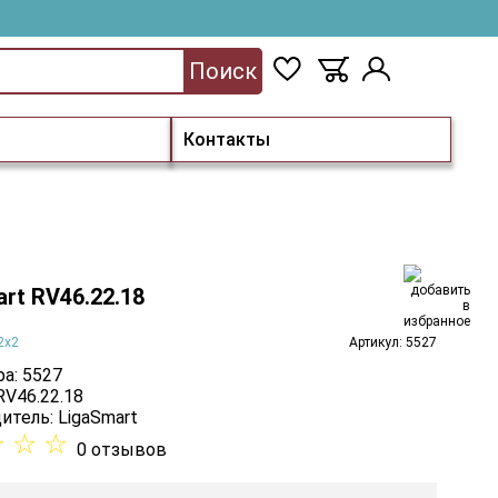
Поиск
Контакты
rt RV46.22.18
2x2
Артикул: 5527
а: 5527
RV46.22.18
итель:
LigaSmart
☆
☆
☆
0 отзывов