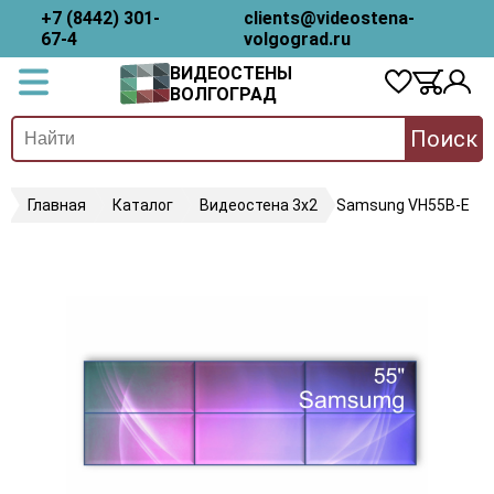
+7 (8442) 301-
clients@videostena-
67-4
volgograd.ru
ВИДЕОСТЕНЫ
ВОЛГОГРАД
Поиск
Главная
Каталог
Видеостена 3х2
Samsung VH55B-E