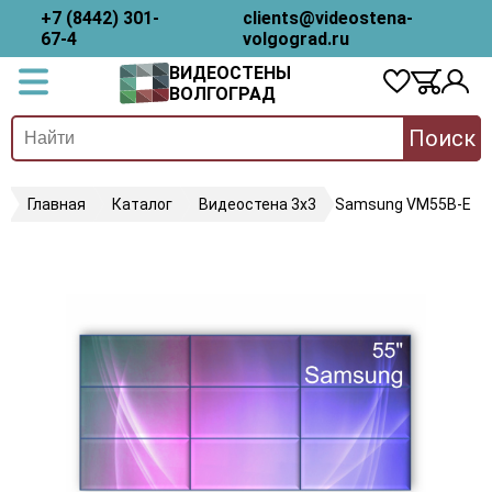
+7 (8442) 301-
clients@videostena-
67-4
volgograd.ru
ВИДЕОСТЕНЫ
ВОЛГОГРАД
Поиск
Главная
Каталог
Видеостена 3х3
Samsung VM55B-E