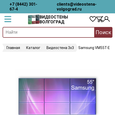
+7 (8442) 301-
clients@videostena-
67-4
volgograd.ru
ВИДЕОСТЕНЫ
ВОЛГОГРАД
Поиск
Главная
Каталог
Видеостена 3х3
Samsung VM55T-E