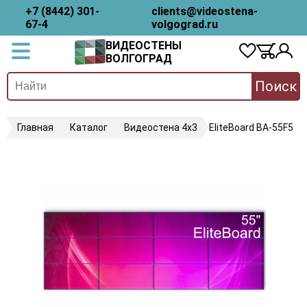
+7 (8442) 301-
clients@videostena-
67-4
volgograd.ru
ВИДЕОСТЕНЫ
ВОЛГОГРАД
Поиск
Главная
Каталог
Видеостена 4х3
EliteBoard BA-55F5