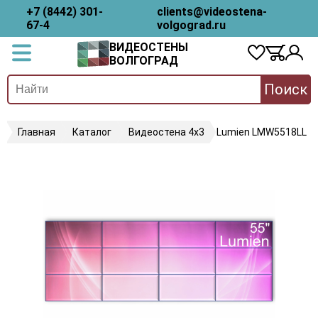
+7 (8442) 301-
clients@videostena-
67-4
volgograd.ru
ВИДЕОСТЕНЫ
ВОЛГОГРАД
Поиск
Главная
Каталог
Видеостена 4х3
Lumien LMW5518LL