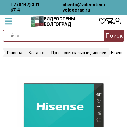
+7 (8442) 301-
clients@videostena-
67-4
volgograd.ru
ВИДЕОСТЕНЫ
ВОЛГОГРАД
Поиск
Главная
Каталог
Профессиональные дисплеи
Hisense