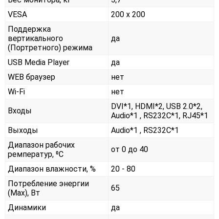
VESA
200 x 200
Поддержка
вертикального
да
(Портретного) режима
USB Media Player
да
WEB браузер
нет
Wi-Fi
нет
DVI*1, HDMI*2, USB 2.0*2,
Входы
Audio*1 , RS232С*1, RJ45*1
Выходы
Audio*1 , RS232С*1
Диапазон рабочих
от 0 до 40
ремператур, ⁰С
Диапазон влажности, %
20 - 80
Потребление энергии
65
(Max), Вт
Динамики
да