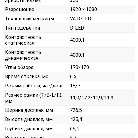
Яркость, кд/м2
350
Разрешение
1920 x 1080
Технология матрицы
VA D-LED
Тип подсветки
D-LED
Контрастность
4000:1
статическая
Контрастность
4000:1
динамическая
Углы обзора
178x178
Время отклика, мс
6,5
Режим работы, час/день
18/7
Размер рамки (T/B/L/R),
11,9/17,2/11,9/11,9
мм
Ширина дисплея, мм
726,5
Высота дисплея, мм
425,4
Глубина дисплея, мм
69,1
Вес монитора, кг
5,7