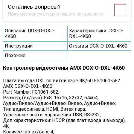
Остались вопросы?
Получите консультацию нашего специалиста
Описание DGX-O-DXL-
Характеристики DGX-O-
4K60
DXL-4K60
Инструкции
Отзывы DGX-O-DXL-4K60
Похожие
Контроллер видеостены AMX DGX-O-DXL-4K60
Плата выхода DXL по витой паре 4К/60 FG1061-582
AMX DGX-O-DXL-4K60.
Part Number: FG1061-582;
Размер, (вх/вых): 8х8, 16х16, 32х32, 64х64;
Аудио/Видео/Аудио+Видео: Видео, Аудио+Видео;
Тип видеосигнала: HDMI, Витая пара;
Удаленные порты управления: USB, RS-232;
Доп характеристики: HDCP (для плат входа и выхода),
4K;
Количество вх/вых: 4;