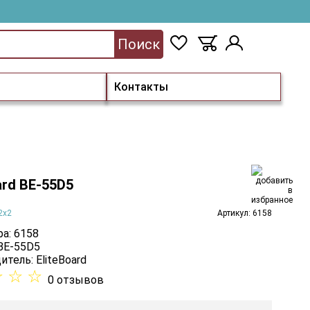
Поиск
Контакты
ard BE-55D5
2x2
Артикул: 6158
а: 6158
 BE-55D5
итель:
EliteBoard
☆
☆
☆
0 отзывов