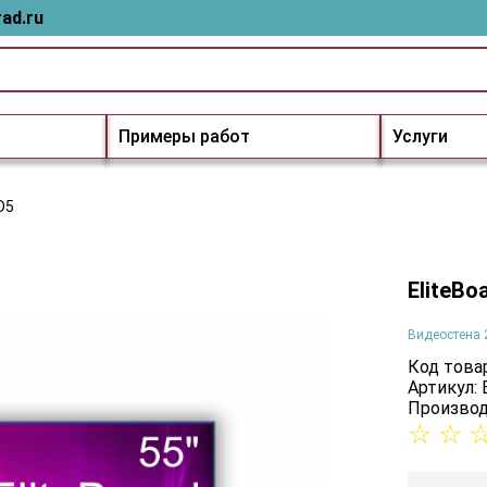
ad.ru
Примеры работ
Услуги
D5
EliteBo
Видеостена 
Код товар
Артикул:
Производ
☆
☆