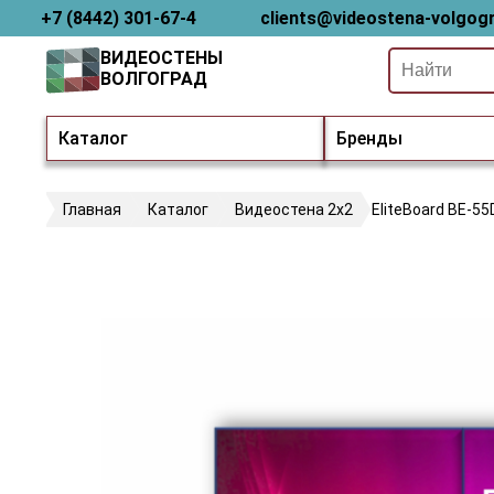
+7 (8442) 301-67-4
clients@videostena-volgogr
ВИДЕОСТЕНЫ
ВОЛГОГРАД
Каталог
Бренды
Главная
Каталог
Видеостена 2x2
EliteBoard BE-55