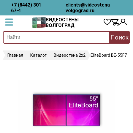
+7 (8442) 301-
clients@videostena-
67-4
volgograd.ru
ВИДЕОСТЕНЫ
ВОЛГОГРАД
Поиск
Главная
Каталог
Видеостена 2x2
EliteBoard BE-55F7