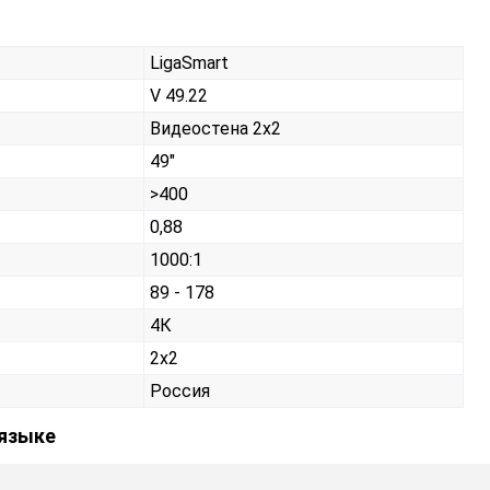
LigaSmart
V 49.22
Видеостена 2х2
49"
>400
0,88
1000:1
89 - 178
4К
2x2
Россия
 языке