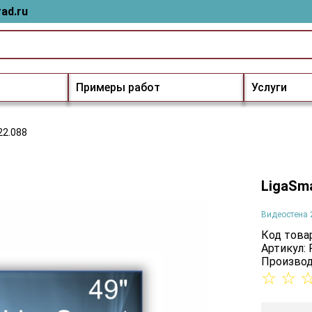
ad.ru
Примеры работ
Услуги
22.088
LigaSma
Видеостена 
Код товар
Артикул: 
Производ
☆
☆