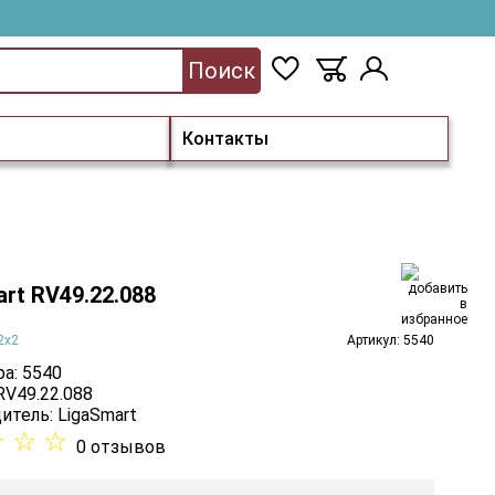
Поиск
Контакты
rt RV49.22.088
2x2
Артикул: 5540
а: 5540
RV49.22.088
итель:
LigaSmart
☆
☆
☆
0 отзывов