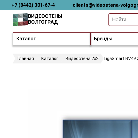
+7 (8442) 301-67-4
clients@videostena-volgogr
ВИДЕОСТЕНЫ
ВОЛГОГРАД
Каталог
Бренды
Главная
Каталог
Видеостена 2x2
LigaSmart RV49.