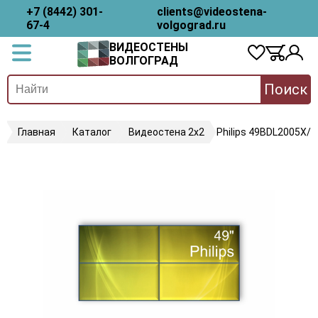
+7 (8442) 301-
clients@videostena-
67-4
volgograd.ru
ВИДЕОСТЕНЫ
ВОЛГОГРАД
Поиск
Главная
Каталог
Видеостена 2x2
Philips 49BDL2005X/0