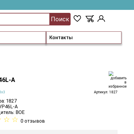
Поиск
Контакты
46L-A
3х3
Артикул: 1827
а: 1827
 VP46L-A
итель:
BOE
☆
☆
☆
0 отзывов