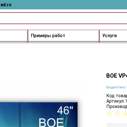
ad.ru
Примеры работ
Услуги
BOE VP
Видеостена 
Код товар
Артикул:
Производ
☆
☆