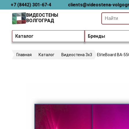
+7 (8442) 301-67-4
clients@videostena-volgogr
ВИДЕОСТЕНЫ
ВОЛГОГРАД
Каталог
Бренды
Главная
Каталог
Видеостена 3х3
EliteBoard BA-5