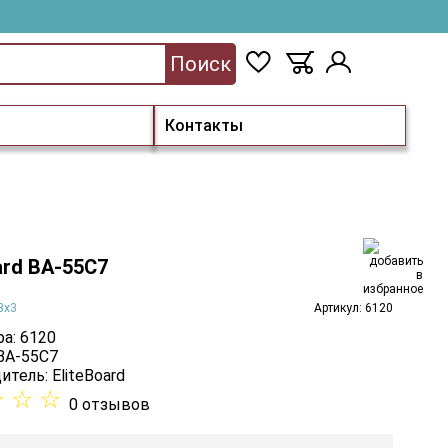
Поиск
Контакты
ard BA-55C7
3х3
Артикул: 6120
а: 6120
 BA-55C7
итель:
EliteBoard
☆
☆
☆
0 отзывов