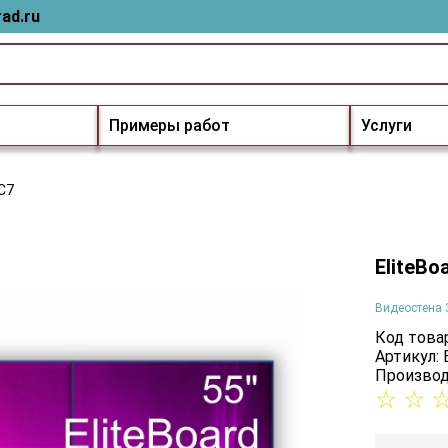
ad.ru
Примеры работ
Услуги
5C7
EliteBo
Видеостена 
Код товар
Артикул:
Производ
☆
☆