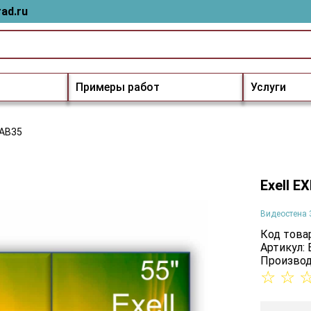
ad.ru
Примеры работ
Услуги
5AB35
Exell 
Видеостена 
Код товар
Артикул:
Производ
☆
☆