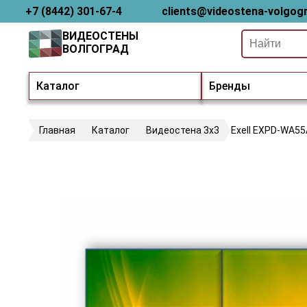
+7 (8442) 301-67-4
clients@videostena-volgogr
ВИДЕОСТЕНЫ
ВОЛГОГРАД
Каталог
Бренды
Главная
Каталог
Видеостена 3х3
Exell EXPD-WA5