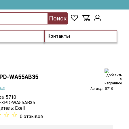
Поиск
Контакты
EXPD-WA55AB35
3х3
Артикул: 5710
а: 5710
 EXPD-WA55AB35
итель:
Exell
☆
☆
☆
0 отзывов