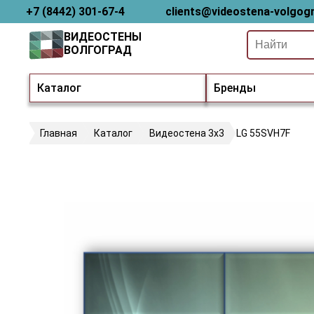
+7 (8442) 301-67-4
clients@videostena-volgogr
ВИДЕОСТЕНЫ
ВОЛГОГРАД
Каталог
Бренды
Главная
Каталог
Видеостена 3х3
LG 55SVH7F