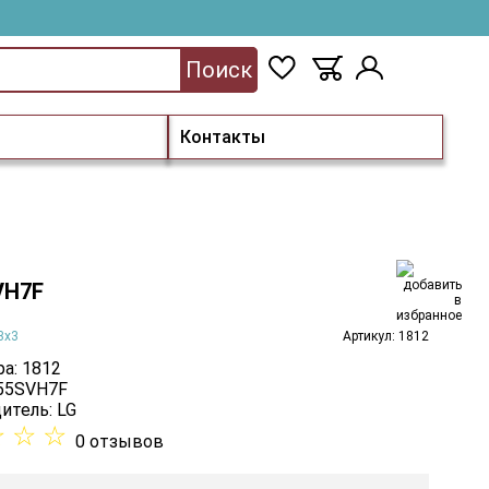
Поиск
Контакты
VH7F
3х3
Артикул: 1812
а: 1812
 55SVH7F
итель:
LG
☆
☆
☆
0 отзывов