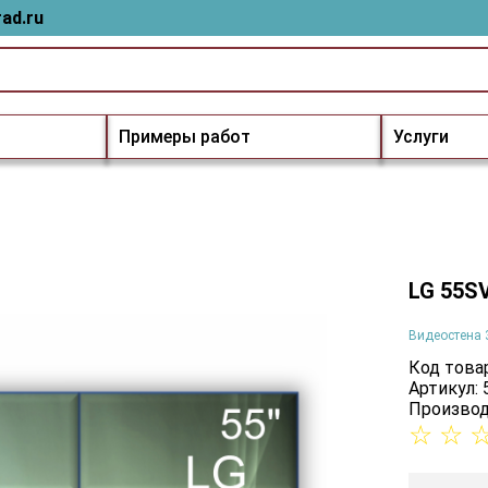
ad.ru
Примеры работ
Услуги
LG 55S
Видеостена 
Код товар
Артикул:
Производ
☆
☆