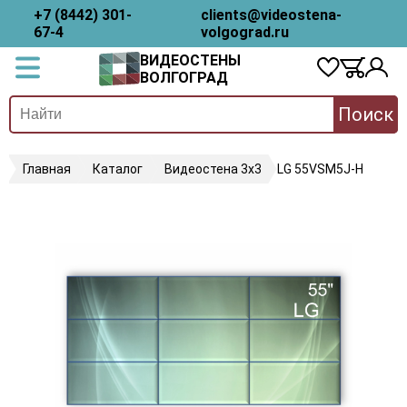
+7 (8442) 301-
clients@videostena-
67-4
volgograd.ru
ВИДЕОСТЕНЫ
ВОЛГОГРАД
Поиск
Главная
Каталог
Видеостена 3х3
LG 55VSM5J-H