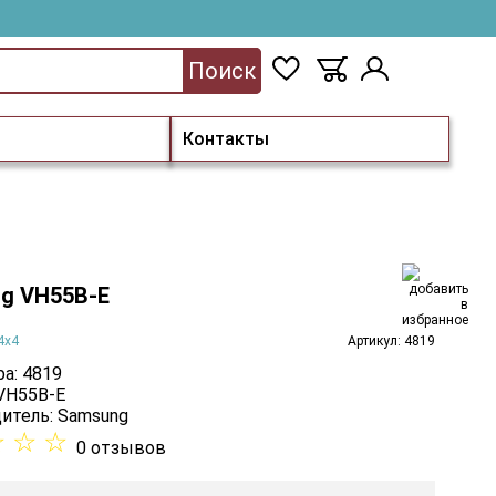
Поиск
Контакты
g VH55B-E
4х4
Артикул: 4819
а: 4819
 VH55B-E
итель:
Samsung
☆
☆
☆
0 отзывов