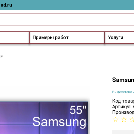
ad.ru
Примеры работ
Услуги
-E
Samsun
Видеостена 
Код товар
Артикул:
Производ
☆
☆