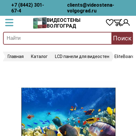
+7 (8442) 301-
clients@videostena-
67-4
volgograd.ru
ВИДЕОСТЕНЫ
ВОЛГОГРАД
Поиск
Главная
Каталог
LCD панели для видеостен
EliteBoard