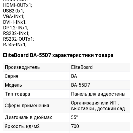
HDMI-OUTx1;
USB2.0x1;
VGA-INx1;
DVI-I-INx1;
DP1.2-INx1;
RS232-INx1;
RS232-OUTx1;
RJ45-INx1;
EliteBoard BA-55D7 характеристики товара
Производитель
EliteBoard
Серия
BA
Модель
BA-55D7
Тип товара
Панель для видеостены
Организация или ИП ,
Сферы применения
выставки , детский сад
Диагональ в дюймах
55"
Яркость, кд/м2
700