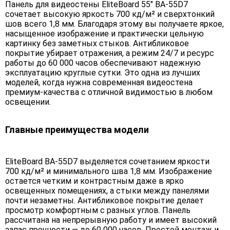
Панель для видеостены EliteBoard 55" BA-55D7
сочетает высокую яркость 700 кд/м² и сверхтонкий
шов всего 1,8 мм. Благодаря этому вы получаете яркое,
насыщенное изображение и практически цельную
картинку без заметных стыков. Антибликовое
покрытие убирает отражения, а режим 24/7 и ресурс
работы до 60 000 часов обеспечивают надежную
эксплуатацию круглые сутки. Это одна из лучших
моделей, когда нужна современная видеостена
премиум-качества с отличной видимостью в любом
освещении.
Главные преимущества модели
EliteBoard BA-55D7 выделяется сочетанием яркости
700 кд/м² и минимального шва 1,8 мм. Изображение
остается четким и контрастным даже в ярко
освещенных помещениях, а стыки между панелями
почти незаметны. Антибликовое покрытие делает
просмотр комфортным с разных углов. Панель
рассчитана на непрерывную работу и имеет высокий
запас прочности — до 60 000 часов. Простой монтаж и