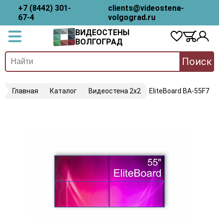
+7 (8442) 301-
clients@videostena-
67-4
volgograd.ru
ВИДЕОСТЕНЫ
ВОЛГОГРАД
Поиск
Главная
Каталог
Видеостена 2x2
EliteBoard BA-55F7