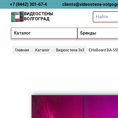
+7 (8442) 301-67-4
clients@videostena-volgogr
ВИДЕОСТЕНЫ
ВОЛГОГРАД
Каталог
Бренды
Главная
Каталог
Видеостена 3х3
EliteBoard BA-55