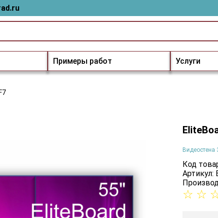
ad.ru
Примеры работ
Услуги
F7
EliteBo
Видеостена 
Код товар
Артикул:
Производ
☆
☆