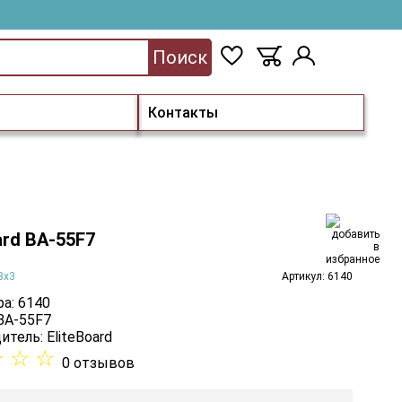
Поиск
Контакты
ard BA-55F7
3х3
Артикул: 6140
а: 6140
 BA-55F7
итель:
EliteBoard
☆
☆
☆
0 отзывов