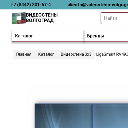
+7 (8442) 301-67-4
clients@videostena-volgogr
ВИДЕОСТЕНЫ
ВОЛГОГРАД
Каталог
Бренды
Главная
Каталог
Видеостена 3х3
LigaSmart RV49.