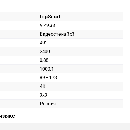
LigaSmart
V 49.33
Видеостена 3х3
49"
>400
0,88
1000:1
89 - 178
4К
3x3
Россия
 языке