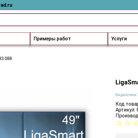
ad.ru
Примеры работ
Услуги
33.088
LigaSma
Видеостена 
Код товар
Артикул: 
Производ
☆
☆