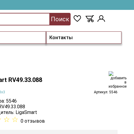
Поиск
Контакты
rt RV49.33.088
3х3
Артикул: 5546
а: 5546
RV49.33.088
итель:
LigaSmart
☆
☆
☆
0 отзывов