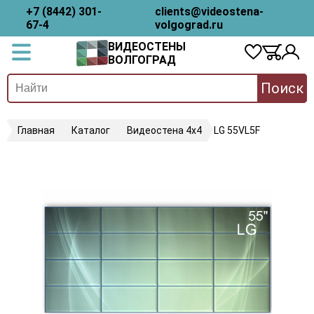
+7 (8442) 301-
clients@videostena-
67-4
volgograd.ru
ВИДЕОСТЕНЫ
ВОЛГОГРАД
Поиск
Главная
Каталог
Видеостена 4х4
LG 55VL5F